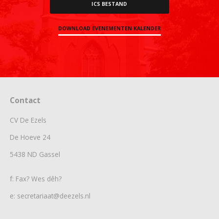
ICS BESTAND
DOWNLOAD EVENEMENTEN KALENDER
Contact
CV De Ezels
De Hoeve 24
5438 ND Gassel
f: Fax? Wes dêh?
e: secretariaat@deezels.nl