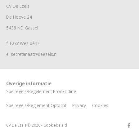
CV De Ezels
De Hoeve 24
5438 ND Gassel
f: Fax? Wes dêh?
e: secretariaat@deezels.nl
Overige informatie
Spelregels/Regelement Pronkzitting
Spelregels/Reglement Optocht
Privacy
Cookies
CV De Ezels © 2026 -
Cookiebeleid