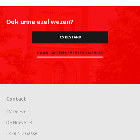
Ook unne ezel wezen?
ICS BESTAND
DOWNLOAD EVENEMENTEN KALENDER
Contact
CV De Ezels
De Hoeve 24
5438 ND Gassel