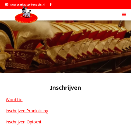
secretariaat@deezels.nl
Inschrijven
Word Lid
Inschrijven Pronkzitting
Inschrijven Optocht