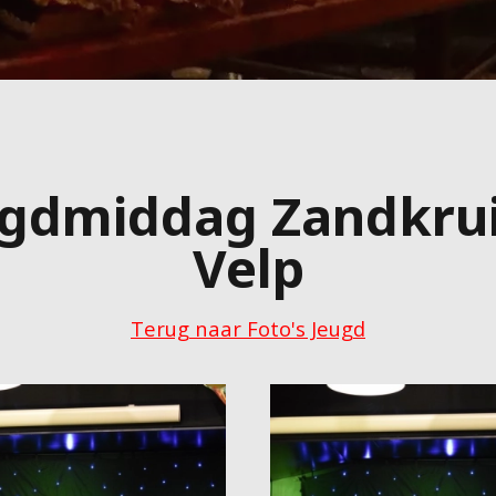
ugdmiddag Zandkrui
Velp
Terug naar Foto's Jeugd