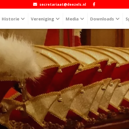
secretariaat@deezels.nl
Historie
Vereniging
Media
Downloads
S