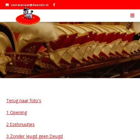
secretariaat@deezels.nl
Terug naar foto's
1 Opening
2 Ezelsnuutjes
3 Zonder Jeugd geen Deugd