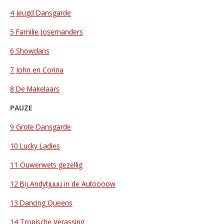
4 Jeugd Dansgarde
5 Familie Josemanders
6 Showdans
7 John en Corina
8 De Makelaars
PAUZE
9 Grote Dansgarde
10 Lucky Ladies
11 Ouwerwets gezellig
12 Bij Andytjuuu in de Autoooow
13 Dancing Queens
14 Tropische Verassing