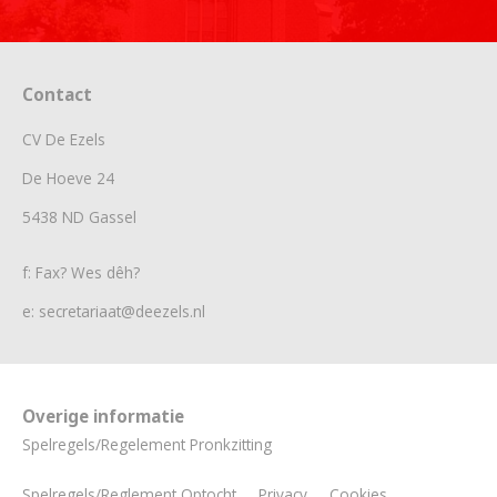
Contact
CV De Ezels
De Hoeve 24
5438 ND Gassel
f: Fax? Wes dêh?
e: secretariaat@deezels.nl
Overige informatie
Spelregels/Regelement Pronkzitting
Spelregels/Reglement Optocht
Privacy
Cookies