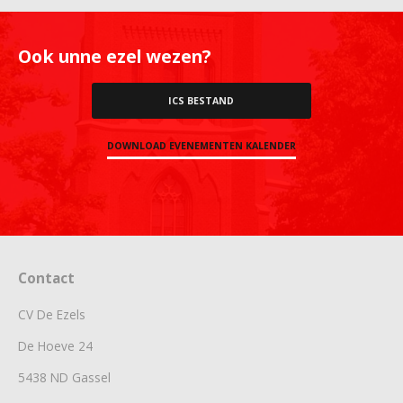
Ook unne ezel wezen?
ICS BESTAND
DOWNLOAD EVENEMENTEN KALENDER
Contact
CV De Ezels
De Hoeve 24
5438 ND Gassel