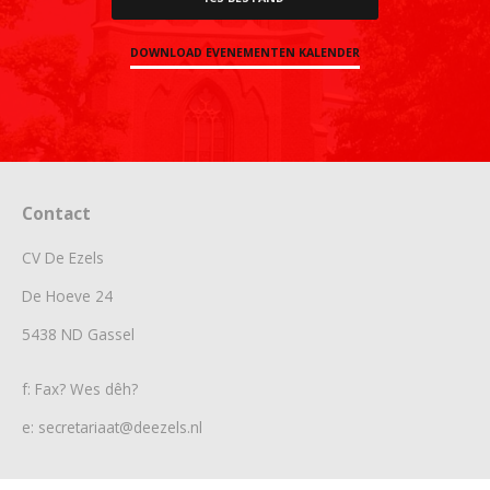
DOWNLOAD EVENEMENTEN KALENDER
Contact
CV De Ezels
De Hoeve 24
5438 ND Gassel
f: Fax? Wes dêh?
e: secretariaat@deezels.nl