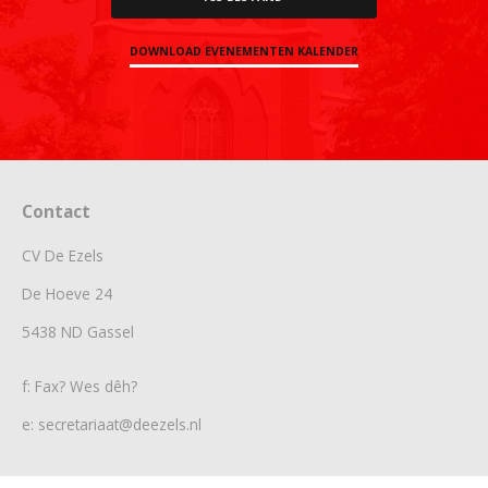
DOWNLOAD EVENEMENTEN KALENDER
Contact
CV De Ezels
De Hoeve 24
5438 ND Gassel
f: Fax? Wes dêh?
e: secretariaat@deezels.nl